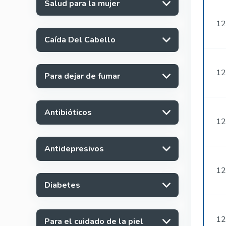
Salud para la mujer
12
Caída Del Cabello
12
Para dejar de fumar
Antibióticos
12
Antidepresivos
12
Diabetes
12
Para el cuidado de la piel