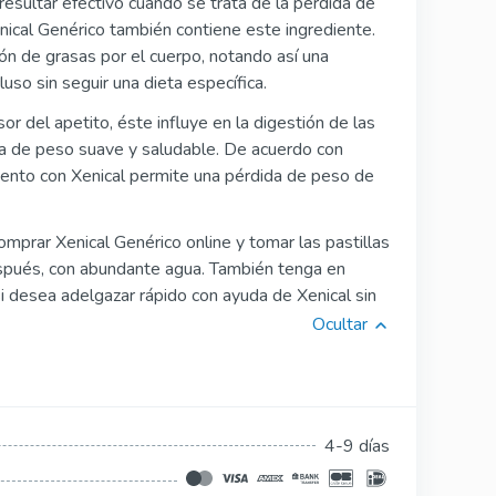
resultar efectivo cuando se trata de la pérdida de
Silagra
nical Genérico también contiene este ingrediente.
n de grasas por el cuerpo, notando así una
Suhagra
uso sin seguir una dieta específica.
Tadacip
or del apetito, éste influye en la digestión de las
da de peso suave y saludable. De acuerdo con
Tadapox
miento con Xenical permite una pérdida de peso de
Tadalis Sx
mprar Xenical Genérico online y tomar las pastillas
Rapamicina
espués, con abundante agua. También tenga en
i desea adelgazar rápido con ayuda de Xenical sin
Ocultar
4-9 días