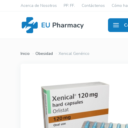
Acerca de Nosotros
PP. FF.
Contáctenos
Cómo ha
C
Disfun
Inicio
Obesidad
Xenical Genérico
Viagra Ge
Cialis Gen
Levitra Ge
Viagra Ori
Cialis Orig
Levitra Or