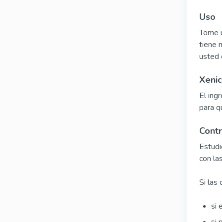
Uso
Tome u
tiene 
usted 
Xenic
El ing
para q
Contr
Estudi
con la
Si las
si 
si 