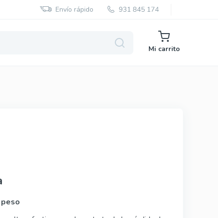
Envío rápido
Mi carrito
Red Viagra
Cialis Black
Cenforce
Cobra
a
Vidalista
e peso
Vigora