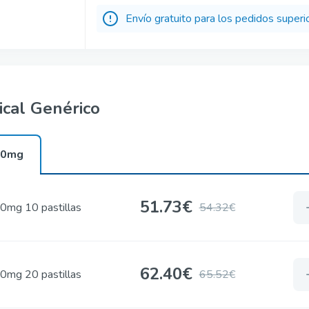
Envío gratuito para los pedidos superi
ical Genérico
20mg
51.73€
0mg 10 pastillas
54.32€
62.40€
0mg 20 pastillas
65.52€