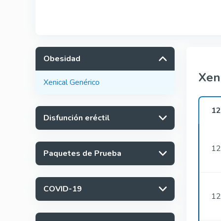
Obesidad
Xen
Xenical Genérico
1
Disfunción eréctil
12
Paquetes de Prueba
COVID-19
12