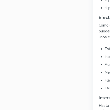
si 
Efect
Como O
pueden
unos c
Est
Inc
Au
Nec
Fla
Fal
Inter
Hasta 