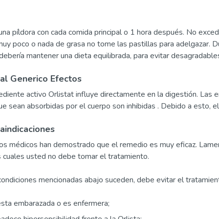
na píldora con cada comida principal o 1 hora después. No exceda
muy poco o nada de grasa no tome las pastillas para adelgazar. D
debería mantener una dieta equilibrada, para evitar desagradable
al Generico Efectos
rediente activo Orlistat influye directamente en la digestión. Las
ue sean absorbidas por el cuerpo son inhibidas . Debido a esto, e
aindicaciones
os médicos han demostrado que el remedio es muy eficaz. Lamen
s cuales usted no debe tomar el tratamiento.
 condiciones mencionadas abajo suceden, debe evitar el tratami
esta embarazada o es enfermera;
padece hipersensibilidad frente a la Orlista;