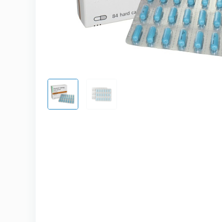
Kamagra
Avana
Viagra Pro
Cialis Pro
Levitra Pr
Viagra Su
Fildena S
Cialis Sup