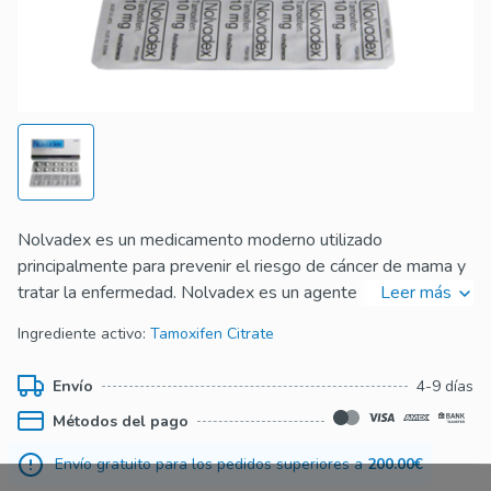
Nolvadex es un medicamento moderno utilizado
principalmente para prevenir el riesgo de cáncer de mama y
tratar la enfermedad. Nolvadex es un agente
Leer más
antiestrogénico, inhibe el estrógeno y suprime el
Ingrediente activo:
Tamoxifen Citrate
crecimiento tumoral.
También puede usar el medicamento para tratar otras
Envío
4-9 días
condiciones. Además, Nolvadex PCT (Terapia Post Ciclo),
Métodos del pago
que permite neutralizar los efectos de los esteroides, es
ampliamente utilizado en el culturismo.
Envío gratuito para los pedidos superiores a
200.00€