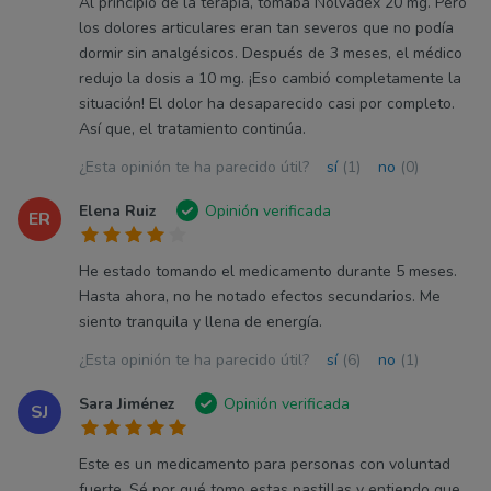
Al principio de la terapia, tomaba Nolvadex 20 mg. Pero
los dolores articulares eran tan severos que no podía
dormir sin analgésicos. Después de 3 meses, el médico
redujo la dosis a 10 mg. ¡Eso cambió completamente la
situación! El dolor ha desaparecido casi por completo.
Así que, el tratamiento continúa.
¿Esta opinión te ha parecido útil?
sí
(1)
no
(0)
Elena Ruiz
Opinión verificada
ER
He estado tomando el medicamento durante 5 meses.
Hasta ahora, no he notado efectos secundarios. Me
siento tranquila y llena de energía.
¿Esta opinión te ha parecido útil?
sí
(6)
no
(1)
Sara Jiménez
Opinión verificada
SJ
Este es un medicamento para personas con voluntad
fuerte. Sé por qué tomo estas pastillas y entiendo que