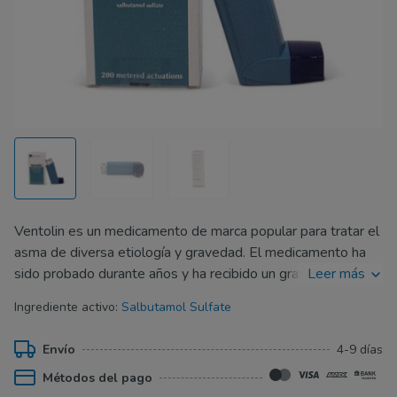
Ventolin es un medicamento de marca popular para tratar el
asma de diversa etiología y gravedad. El medicamento ha
sido probado durante años y ha recibido un gran
Leer más
reconocimiento por parte de los pacientes y la comunidad
Ingrediente activo:
Salbutamol Sulfate
científica.
Ventolin funciona muy bien y mejora la calidad de vida de las
Envío
4-9 días
personas con asma, independientemente de las causas del
Métodos del pago
broncoespasmo: exposición a alérgenos, dieta, infecciones