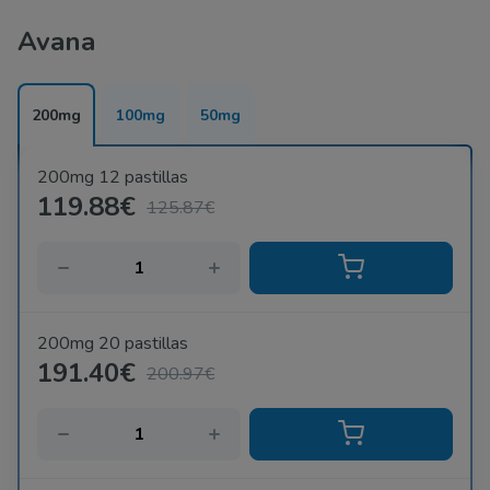
hombres ya pueden ver el efecto y comenzar un acto
Avana
sexual.
200mg
100mg
50mg
200mg 12 pastillas
119.88€
125.87€
200mg 20 pastillas
191.40€
200.97€