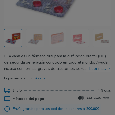
El Avana es un fármaco oral para la disfunción eréctil (DE)
de segunda generación conocido en todo el mundo. Ayuda
incluso con formas graves de trastornos sexuales, incluso si
Leer más
la disfunción eréctil es causada por diabetes tipo 1 o tipo 2,
Ingrediente activo:
Avanafil
en cuyo caso los vasos sanguíneos no pueden transportar
un gran volumen de sangre a los genitales.
Envío
4-9 días
Gracias a su nueva fórmula y al ser un fármaco de segunda
Métodos del pago
generación, el Avana provoca menos efectos secundarios
(como dolores de cabeza, efectos visuales) y actúa más
Envío gratuito para los pedidos superiores a
200.00€
rápido. En solo 15 minutos después de tomar la pastilla, los