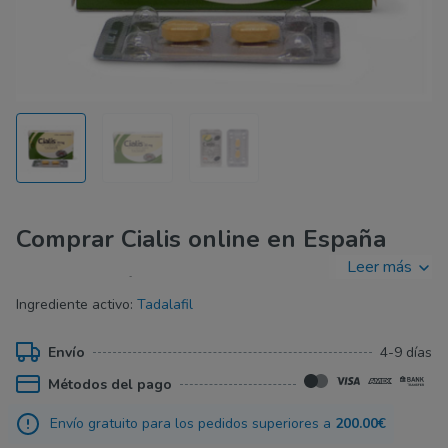
Comprar Cialis online en España
Leer más
Para recibir un efecto duradero puede,
comprar Cialis en
Ingrediente activo:
Tadalafil
España
. El Cialis de Marca contiene el ingrediente activo
Tadalafilo, que funciona con tanta eficacia como el
Envío
4-9 días
ingrediente activo encontrado en la Viagra, pero dura
considerablemente mucho más. Tendrá efecto hasta 36
Métodos del pago
horas después de haber tomado una pastilla. Se recuperará
Envío gratuito para los pedidos superiores a
200.00€
la posibilidad de tener relaciones sexuales de manera