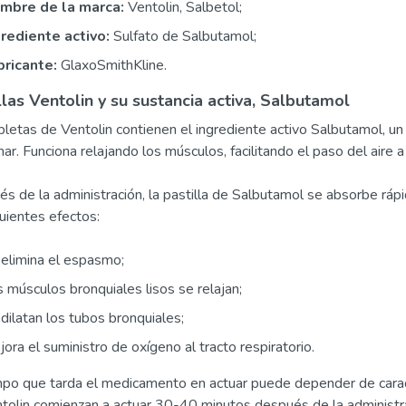
mbre de la marca:
Ventolin, Salbetol;
grediente activo:
Sulfato de Salbutamol;
bricante:
GlaxoSmithKline.
llas Ventolin y su sustancia activa, Salbutamol
bletas de Ventolin contienen el ingrediente activo Salbutamol, u
ar. Funciona relajando los músculos, facilitando el paso del aire a 
s de la administración, la pastilla de Salbutamol se absorbe ráp
guientes efectos:
elimina el espasmo;
 músculos bronquiales lisos se relajan;
dilatan los tubos bronquiales;
ora el suministro de oxígeno al tracto respiratorio.
mpo que tarda el medicamento en actuar puede depender de caracter
tolin comienzan a actuar 30-40 minutos después de la administr