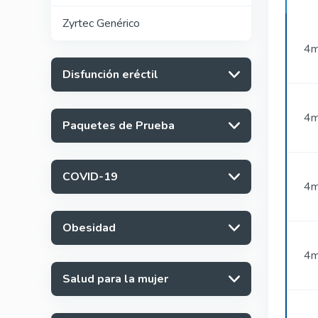
Zyrtec Genérico
4m
Disfunción eréctil
4m
Paquetes de Prueba
COVID-19
4m
Obesidad
4m
Salud para la mujer