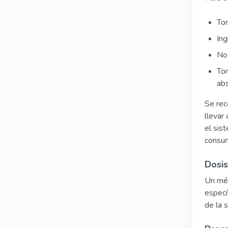
Tom
Ing
No 
Tom
abs
Se rec
llevar
el sis
consum
Dosis
Un méd
especí
de la 