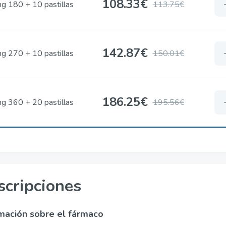
108.33€
g 180 + 10 pastillas
113.75€
142.87€
g 270 + 10 pastillas
150.01€
186.25€
g 360 + 20 pastillas
195.56€
scripciones
mación sobre el fármaco