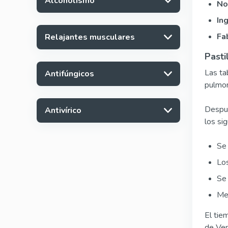
Alcoholismo
No
In
Fa
Relajantes musculares
Pasti
Las ta
Antifúngicos
pulmon
Despué
Antivírico
los si
Se 
Los
Se 
Mej
El tie
de Ven