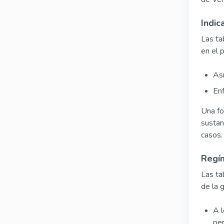
Indic
Las ta
en el 
As
Enf
Una fo
sustan
casos.
Regím
Las ta
de la 
A l
per