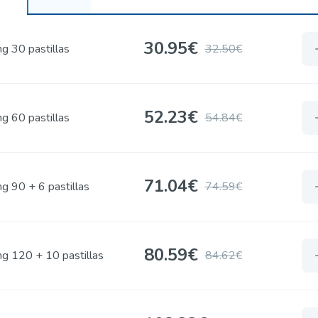
30.95€
g 30 pastillas
32.50€
52.23€
g 60 pastillas
54.84€
71.04€
g 90 + 6 pastillas
74.59€
80.59€
g 120 + 10 pastillas
84.62€