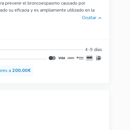
ara prevenir el broncoespasmo causado por
Silagra
ado su eficacia y es ampliamente utilizado en la
Suhagra
Ocultar
Tadacip
Tadapox
4-9 días
Tadalis Sx
Rapamicina
ores a
200.00€