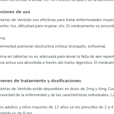
aciones de uso
bletas de Ventolin son efectivas para tratar enfermedades respi
pecho, tos, dificultad para respirar, etc. El medicamento se pres
ma;
ermedad pulmonar obstructiva crónica, bronquitis, enfisema).
rma en tabletas no es adecuada para aliviar la falta de aire repe
cia activa sea absorbida a través del tracto digestivo. El medicam
enes de tratamiento y dosificaciones
bletas de Ventolin están disponibles en dosis de 2mg y 4mg. Cua
gravedad de la enfermedad y de las características individuales. La
os adultos y niños mayores de 12 años se les prescribe de 2 a 4
mitida es de 8 mg.