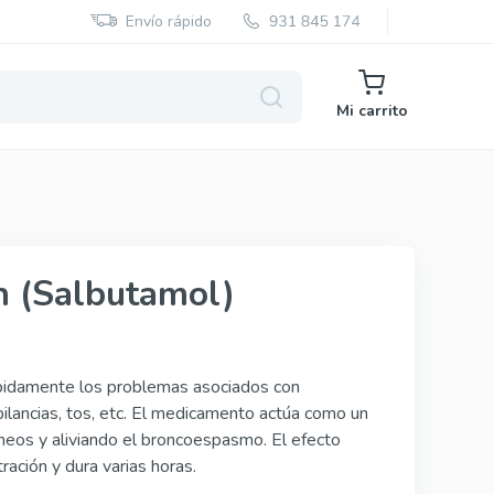
Envío rápido
Mi carrito
Red Viagra
in (Salbutamol)
Cialis Black
Cenforce
Cobra
rápidamente los problemas asociados con
ilancias, tos, etc. El medicamento actúa como un
Vidalista
íneos y aliviando el broncoespasmo. El efecto
ación y dura varias horas.
Vigora