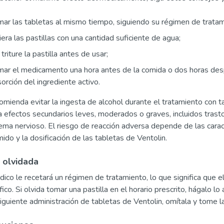
ar las tabletas al mismo tiempo, siguiendo su régimen de tratam
iera las pastillas con una cantidad suficiente de agua;
triture la pastilla antes de usar;
ar el medicamento una hora antes de la comida o dos horas despu
orción del ingrediente activo.
omienda evitar la ingesta de alcohol durante el tratamiento con t
 a efectos secundarios leves, moderados o graves, incluidos tra
tema nervioso. El riesgo de reacción adversa depende de las caracte
ido y la dosificación de las tabletas de Ventolin.
 olvidada
ico le recetará un régimen de tratamiento, lo que significa que
fico. Si olvida tomar una pastilla en el horario prescrito, hágalo l
siguiente administración de tabletas de Ventolin, omítala y tome la