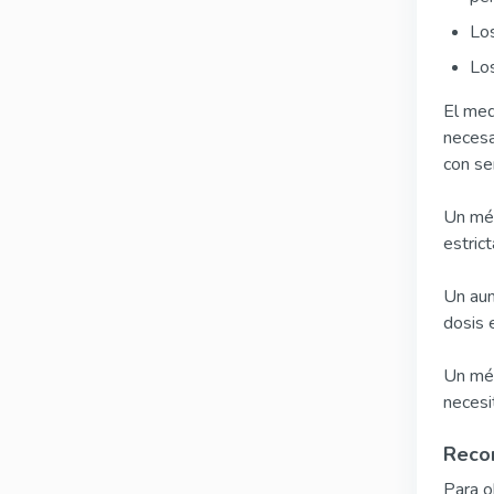
Los
Los
El med
necesa
con se
Un méd
estric
Un aum
dosis 
Un méd
necesi
Reco
Para o