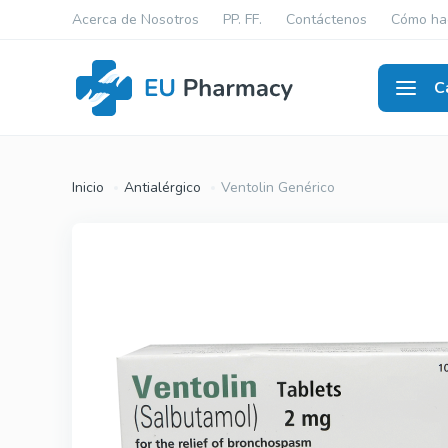
Acerca de Nosotros
PP. FF.
Contáctenos
Cómo ha
C
Disfun
Inicio
Antialérgico
Ventolin Genérico
Viagra Ge
Cialis Gen
Levitra Ge
Viagra Ori
Cialis Orig
Levitra Or