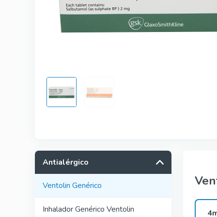
Kamagra
Avana
Viagra Pro
Cialis Pro
Levitra Pr
Viagra Su
Fildena S
Cialis Sup
Antialérgico
Ven
Ventolin Genérico
Inhalador Genérico Ventolin
4