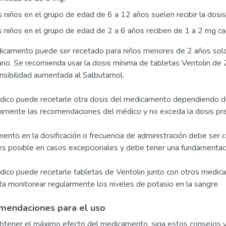
 niños en el grupo de edad de 6 a 12 años suelen recibir la dosi
 niños en el grupo de edad de 2 a 6 años reciben de 1 a 2 mg ca
icamento puede ser recetado para niños menores de 2 años solo p
rio. Se recomienda usar la dosis mínima de tabletas Ventolin de
nsibilidad aumentada al Salbutamol.
ico puede recetarle otra dosis del medicamento dependiendo de 
tamente las recomendaciones del médico y no exceda la dosis pr
ento en la dosificación o frecuencia de administración debe ser c
es posible en casos excepcionales y debe tener una fundamentaci
ico puede recetarle tabletas de Ventolin junto con otros medica
ta monitorear regularmente los niveles de potasio en la sangre.
mendaciones para el uso
btener el máximo efecto del medicamento, siga estos consejos 